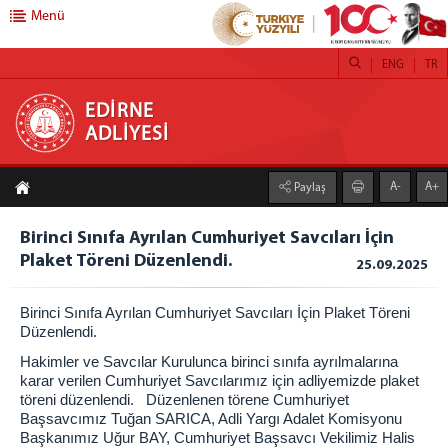
Menü
ENG
TR
EDİRNE ADLİYESİ
EDİRNE
ADLİYESİ
Adliyemiz
A-
A+
Paylaş
Adalet Sarayı
Emeği Geçenler
Birinci Sınıfa Ayrılan Cumhuriyet Savcıları İçin
Cumhuriyet Başsavcılarımız
Plaket Töreni Düzenlendi.
25.09.2025
Komisyon Başkanlarımız
Birinci Sınıfa Ayrılan Cumhuriyet Savcıları İçin Plaket Töreni
Başsavcılık
Düzenlendi.
Cumhuriyet Başsavcısı
Hakimler ve Savcılar Kurulunca birinci sınıfa ayrılmalarına
Cumhuriyet Başsavcı Vekilleri
karar verilen Cumhuriyet Savcılarımız için adliyemizde plaket
töreni düzenlendi. Düzenlenen törene Cumhuriyet
Cumhuriyet Savcıları
Başsavcımız Tuğan SARICA, Adli Yargı Adalet Komisyonu
Komisyon
Başkanımız Uğur BAY, Cumhuriyet Başsavcı Vekilimiz Halis