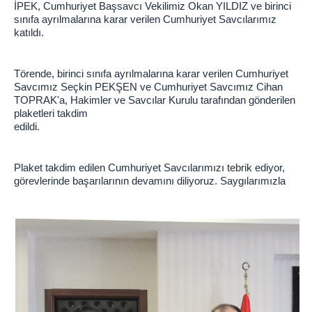
İPEK, Cumhuriyet Başsavcı Vekilimiz Okan YILDIZ ve birinci
Adalet Komisyonu Başkanı
sınıfa ayrılmalarına karar verilen Cumhuriyet Savcılarımız
katıldı.
Adalet Komisyonu Üyesi
Mahkemeler
Törende, birinci sınıfa ayrılmalarına karar verilen Cumhuriyet
Mülhakatlarımız
Savcımız Seçkin PEKŞEN ve Cumhuriyet Savcımız Cihan
Uzunköprü Adliyesi
TOPRAK'a, Hakimler ve Savcılar Kurulu tarafından gönderilen
plaketleri takdim
Ceza İnfaz Kurumlarımız
edildi.
L Tipi Kapalı Ceza İnfaz Kurumu
F Tipi Kapalı Ceza İnfaz Kurumu
Plaket takdim edilen Cumhuriyet Savcılarımızı tebrik ediyor,
görevlerinde başarılarının devamını diliyoruz. Saygılarımızla
Tarım Açık Ceza İnfaz Kurumu
Denetimli Serbestlik
İletişim